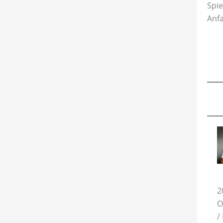
Spi
Anf
2
O
/