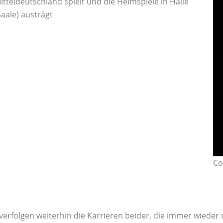
itteldeutschland spielt und die Heimspiele in Halle
Saale) austrägt
Co
verfolgen weiterhin die Karrieren beider, die immer wieder 