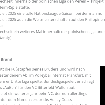
echselt innerhalb der polnischen Liga den Verein – Projek
Heim-)Spielstätte.
pielt 2025 eine tolle NationsLeague-Saison, bei der man nur 
pielt 2025 auch die Weltmeisterschaften auf den Philippinen
us
echselt ein weiteres Mal innerhalb der polnischen Liga und s
Danzig)
k Brand
ritt die Fußstapfen seines Bruders und wird nach
estandenem Abi im Volleyballinternat Frankfurt, mit
em er Dritte Liga spielte, Bundesligaspieler; er schlägt
ls „Außen“ für den VC Bitterfeld-Wolfen auf.
leibt ein weiteres Jahr beim VC, der nun allerdings
nter dem Namen cerebricks Volley Goats