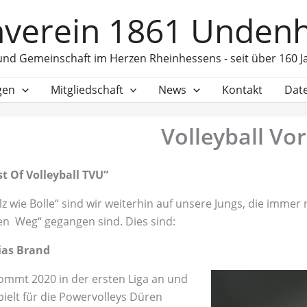
verein 1861 Undenh
und Gemeinschaft im Herzen Rheinhessens - seit über 160 J
gen
Mitgliedschaft
News
Kontakt
Dat
Volleyball Vor
t Of Volleyball TVU“
lz wie Bolle“ sind wir weiterhin auf unsere Jungs, die immer
en Weg“ gegangen sind. Dies sind:
ias Brand
ommt 2020 in der ersten Liga an und
pielt für die Powervolleys Düren