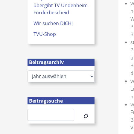
w
übergibt TV Undenheim
n
Förderbescheid
W
Wir suchen DICH!
P
TVU-Shop
B
s
P
u
Beitragsarchiv
B
A
d
r
w
c
L
h
n
i
Beitragssuche
v
w
Suchen
F
B
V