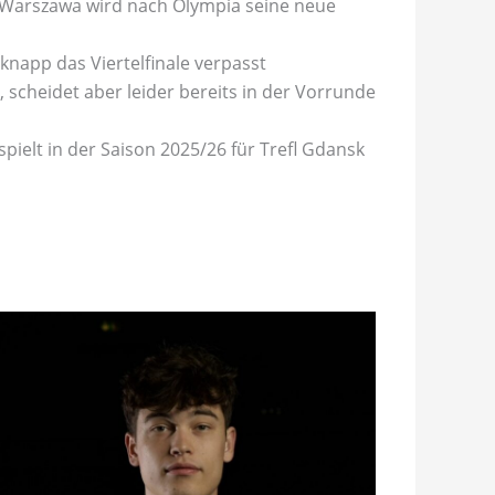
t Warszawa wird nach Olympia seine neue
knapp das Viertelfinale verpasst
, scheidet aber leider bereits in der Vorrunde
pielt in der Saison 2025/26 für Trefl Gdansk