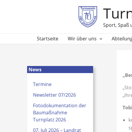
Zum
Turn
Inhalt
springen
Sport, Spaß 
Startseite
Wir über uns
Abteilun
News
„Bes
Termine
„Sto
Newsletter 07/2026
„ihr
Fotodokumentation der
Tob
Baumaßnahme
Turnplatz 2026
k
s
07. Juli 2026 – Landrat