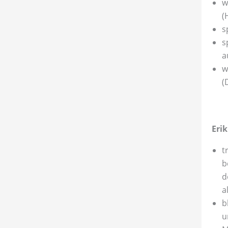
w
(
s
s
a
w
(
Eri
t
b
d
a
b
u