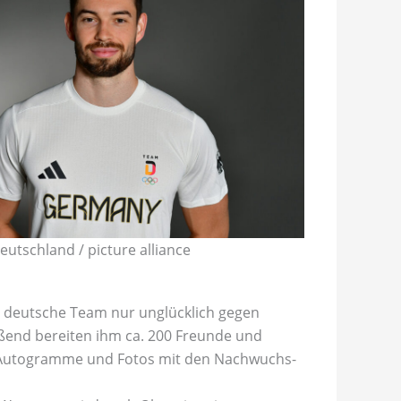
utschland / picture alliance
s deutsche Team nur unglücklich gegen
eßend bereiten ihm ca. 200 Freunde und
 Autogramme und Fotos mit den Nachwuchs-