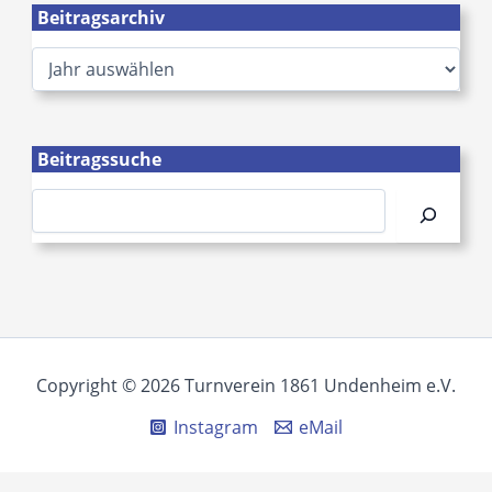
Beitragsarchiv
A
r
c
h
i
Beitragssuche
v
Suchen
Copyright © 2026 Turnverein 1861 Undenheim e.V.
Instagram
eMail
Cookie Consent mit Real Cookie Banner