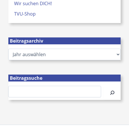
Wir suchen DICH!
TVU-Shop
Beitragsarchiv
A
r
c
h
i
Beitragssuche
v
Suchen