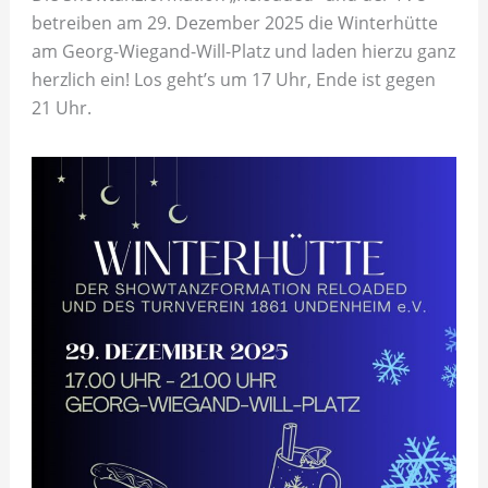
betreiben am 29. Dezember 2025 die Winterhütte
am Georg-Wiegand-Will-Platz und laden hierzu ganz
herzlich ein! Los geht’s um 17 Uhr, Ende ist gegen
21 Uhr.