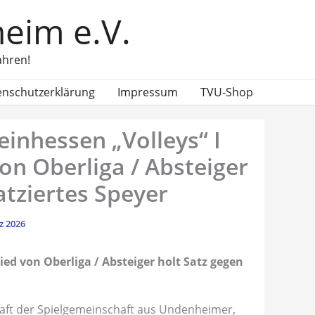
eim e.V.
ahren!
enschutzerklärung
Impressum
TVU-Shop
einhessen „Volleys“ I
n Oberliga / Absteiger
atziertes Speyer
z 2026
ed von Oberliga / Absteiger holt Satz gegen
haft der Spielgemeinschaft aus Undenheimer,