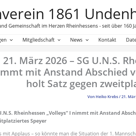
verein 1861 Undenh
und Gemeinschaft im Herzen Rheinhessens - seit über 160 J
gen
Mitgliedschaft
News
Kontakt
Dat
21. März 2026 – SG U.N.S. Rh
immt mit Anstand Abschied vo
holt Satz gegen zweitpl
Von
Heiko Krebs
/
21. Mär
U.N.S. Rheinhessen „Volleys“ I nimmt mit Anstand Abschi
itplatziertes Speyer
 mit Applaus – so könnte man die Situation der 1. Mannsc