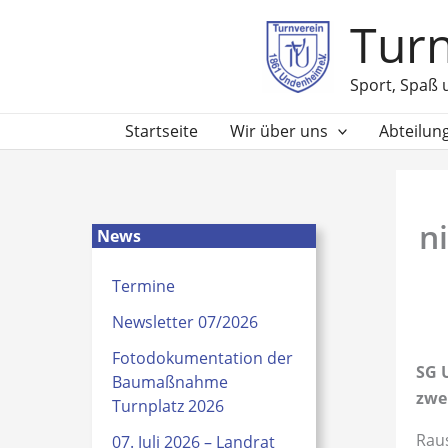
Zum
Turn
Inhalt
springen
Sport, Spaß 
Startseite
Wir über uns
Abteilun
n
News
Termine
Newsletter 07/2026
Fotodokumentation der
SG 
Baumaßnahme
zwe
Turnplatz 2026
Raus
07. Juli 2026 – Landrat