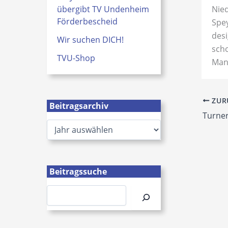
übergibt TV Undenheim
Nied
Förderbescheid
Spe
desi
Wir suchen DICH!
scho
TVU-Shop
Mann
ZUR
Beitragsarchiv
Turner
A
r
c
h
i
Beitragssuche
v
Suchen