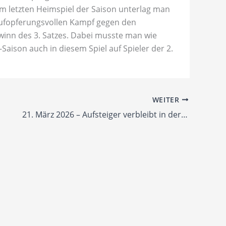
m letzten Heimspiel der Saison unterlag man
aufopferungsvollen Kampf gegen den
ewinn des 3. Satzes. Dabei musste man wie
aison auch in diesem Spiel auf Spieler der 2.
WEITER
21. März 2026 – Aufsteiger verbleibt in der Verbandsliga / Zweite der SG U.N.S. Rheinhessen „Volleys“ landen auf Platz 6