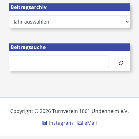
Beitragsarchiv
A
r
c
h
i
Beitragssuche
v
Suchen
Copyright © 2026 Turnverein 1861 Undenheim e.V.
Instagram
eMail